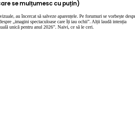
i care se mulțumesc cu puțin)
or vizuale, au încercat să salveze aparențele. Pe forumuri se vorbește desp
spre „imagini spectaculoase care îți iau ochii”. Alții laudă intenția
uală unică pentru anul 2026”. Naivi, ce să le ceri.