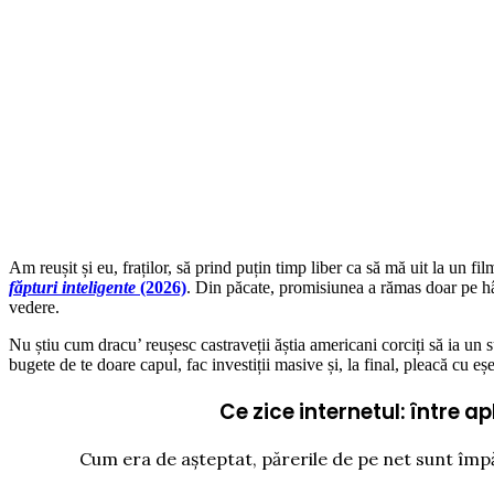
Am reușit și eu, fraților, să prind puțin timp liber ca să mă uit la un 
făpturi inteligente
(2026)
. Din păcate, promisiunea a rămas doar pe hâr
vedere.
Nu știu cum dracu’ reușesc castraveții ăștia americani corciți să ia un s
bugete de te doare capul, fac investiții masive și, la final, pleacă cu eșe
Ce zice internetul: între 
Cum era de așteptat, părerile de pe net sunt împ