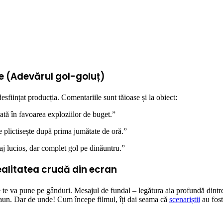
ve (Adevărul gol-goluț)
esființat producția. Comentariile sunt tăioase și la obiect:
ată în favoarea exploziilor de buget.”
e plictisește după prima jumătate de oră.”
laj lucios, dar complet gol pe dinăuntru.”
 realitatea crudă din ecran
 te va pune pe gânduri. Mesajul de fundal – legătura aia profundă dintr
scaun. Dar de unde! Cum începe filmul, îți dai seama că
scenariștii
au fost