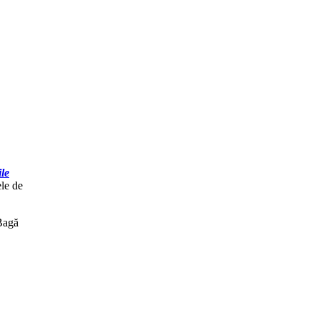
le
ele de
 Bagă