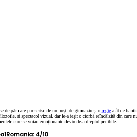
ase de păr care par scrise de un puști de gimnaziu și o
regie
atât de haoti
ilozofie, și spectacol vizual, dar le-a ieșit o ciorbă reîncălzită din care n
entele care se voiau emoționante devin de-a dreptul penibile.
Leo1Romania: 4/10