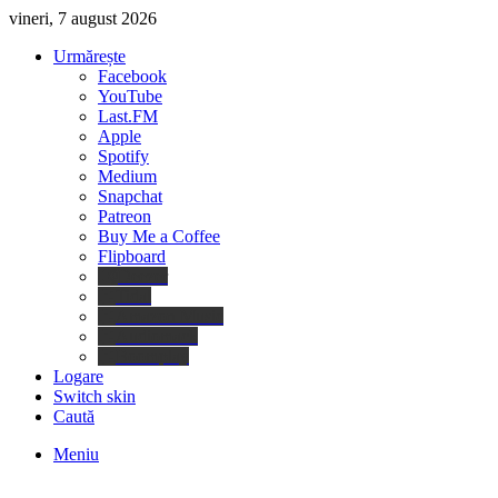
vineri, 7 august 2026
Urmărește
Facebook
YouTube
Last.FM
Apple
Spotify
Medium
Snapchat
Patreon
Buy Me a Coffee
Flipboard
Deezer
Tidal
Amazon Music
Audiomack
Boomplay
Logare
Switch skin
Caută
Meniu