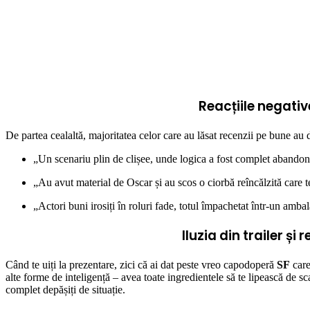
Reacțiile negati
De partea cealaltă, majoritatea celor care au lăsat recenzii pe bune au d
„Un scenariu plin de clișee, unde logica a fost complet abandon
„Au avut material de Oscar și au scos o ciorbă reîncălzită care t
„Actori buni irosiți în roluri fade, totul împachetat într-un amba
Iluzia din trailer și
Când te uiți la prezentare, zici că ai dat peste vreo capodoperă
SF
care
alte forme de inteligență – avea toate ingredientele să te lipească de 
complet depășiți de situație.