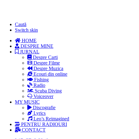
Caută
Switch skin
HOME
DESPRE MINE
JURNAL
Despre Carti
Despre Filme
Despre Muzica
Ecouri din online
Fishing
Radio
Scuba Diving
Voiceover
MY MUSIC
Discografie
Lyrics
Leo’s Reimagined
PENTRU RADIOURI
CONTACT