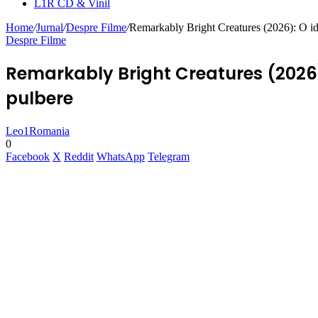
L1R CD & Vinil
Home
/
Jurnal
/
Despre Filme
/
Remarkably Bright Creatures (2026): O ide
Despre Filme
Remarkably Bright Creatures (2026)
pulbere
Leo1Romania
0
Facebook
X
Reddit
WhatsApp
Telegram