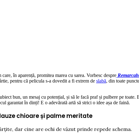
film care, în aparență, promitea marea cu sarea. Vorbesc despre
Remarcabi
tie, pentru că pelicula s-a dovedit a fi extrem de
slabă
, din toate punct
ubiect bun, un mesaj cu potențial, și să le facă praf și pulbere pe toate.
cul garantat în dinți! E o adevărată artă să strici o idee așa de faină.
aplauze chioare și palme meritate
ărțite, dar cine are ochi de văzut prinde repede schema.