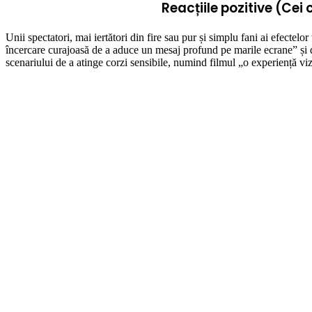
Reacțiile pozitive (Ce
Unii spectatori, mai iertători din fire sau pur și simplu fani ai efectel
încercare curajoasă de a aduce un mesaj profund pe marile ecrane” și de
scenariului de a atinge corzi sensibile, numind filmul „o experiență viz