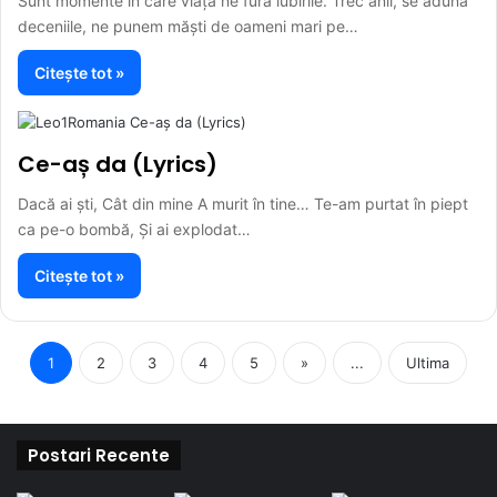
Sunt momente în care viața ne fură iubirile. Trec anii, se adună
deceniile, ne punem măști de oameni mari pe…
Citește tot »
Ce-aș da (Lyrics)
Dacă ai ști, Cât din mine A murit în tine… Te-am purtat în piept
ca pe-o bombă, Și ai explodat…
Citește tot »
1
2
3
4
5
»
...
Ultima
Postari Recente