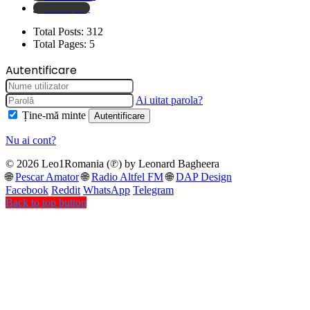
Boomplay
Total Posts:
312
Total Pages:
5
Autentificare
Ai uitat parola?
Ține-mă minte
Autentificare
Nu ai cont?
© 2026 Leo1Romania (℗) by Leonard Bagheera
🌐
Pescar Amator
🌐
Radio Altfel FM
🌐
DAP Design
Facebook
Reddit
WhatsApp
Telegram
Back to top button