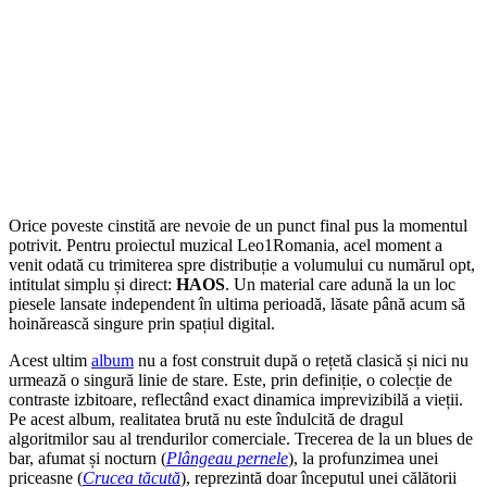
Orice poveste cinstită are nevoie de un punct final pus la momentul
potrivit. Pentru proiectul muzical Leo1Romania, acel moment a
venit odată cu trimiterea spre distribuție a volumului cu numărul opt,
intitulat simplu și direct:
HAOS
. Un material care adună la un loc
piesele lansate independent în ultima perioadă, lăsate până acum să
hoinărească singure prin spațiul digital.
Acest ultim
album
nu a fost construit după o rețetă clasică și nici nu
urmează o singură linie de stare. Este, prin definiție, o colecție de
contraste izbitoare, reflectând exact dinamica imprevizibilă a vieții.
Pe acest album, realitatea brută nu este îndulcită de dragul
algoritmilor sau al trendurilor comerciale. Trecerea de la un blues de
bar, afumat și nocturn (
Plângeau pernele
), la profunzimea unei
priceasne (
Crucea tăcută
), reprezintă doar începutul unei călătorii