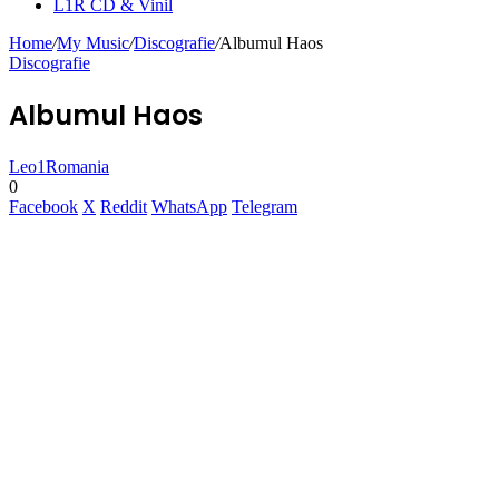
L1R CD & Vinil
Home
/
My Music
/
Discografie
/
Albumul Haos
Discografie
Albumul Haos
Leo1Romania
0
Facebook
X
Reddit
WhatsApp
Telegram