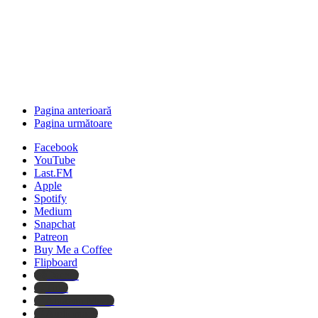
Pagina anterioară
Pagina următoare
Facebook
YouTube
Last.FM
Apple
Spotify
Medium
Snapchat
Patreon
Buy Me a Coffee
Flipboard
Deezer
Tidal
Amazon Music
Audiomack