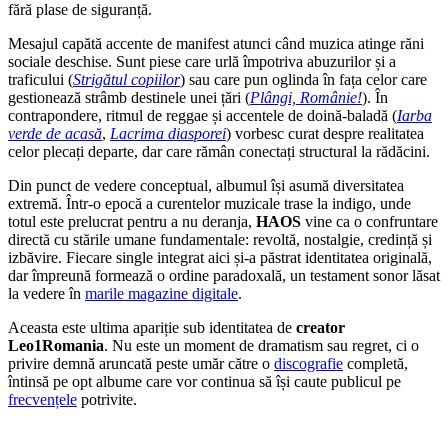
fără plase de siguranță.
Mesajul capătă accente de manifest atunci când muzica atinge răni
sociale deschise. Sunt piese care urlă împotriva abuzurilor și a
traficului (
Strigătul copiilor
) sau care pun oglinda în fața celor care
gestionează strâmb destinele unei țări (
Plângi, Românie!
). În
contrapondere, ritmul de reggae și accentele de doină-baladă (
Iarba
verde de acasă
,
Lacrima diasporei
) vorbesc curat despre realitatea
celor plecați departe, dar care rămân conectați structural la rădăcini.
Din punct de vedere conceptual, albumul își asumă diversitatea
extremă. Într-o epocă a curentelor muzicale trase la indigo, unde
totul este prelucrat pentru a nu deranja,
HAOS
vine ca o confruntare
directă cu stările umane fundamentale: revoltă, nostalgie, credință și
izbăvire. Fiecare single integrat aici și-a păstrat identitatea originală,
dar împreună formează o ordine paradoxală, un testament sonor lăsat
la vedere în
marile magazine digitale
.
Aceasta este ultima apariție sub identitatea de
creator
Leo1Romania
. Nu este un moment de dramatism sau regret, ci o
privire demnă aruncată peste umăr către o
discografie
completă,
întinsă pe opt albume care vor continua să își caute publicul pe
frecvențele
potrivite.