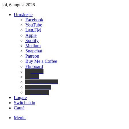
joi, 6 august 2026
Urmărește
Facebook
YouTube
Last.FM
Apple
Spotify
Medium
Snapchat
Patreon
Buy Me a Coffee
Flipboard
Deezer
Tidal
Amazon Music
Audiomack
Boomplay
Logare
Switch skin
Caută
Meniu