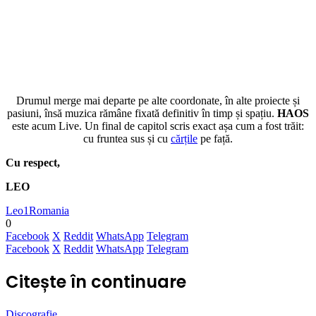
Drumul merge mai departe pe alte coordonate, în alte proiecte și
pasiuni, însă muzica rămâne fixată definitiv în timp și spațiu.
HAOS
este acum Live. Un final de capitol scris exact așa cum a fost trăit:
cu fruntea sus și cu
cărțile
pe față.
Cu respect,
LEO
Leo1Romania
0
Facebook
X
Reddit
WhatsApp
Telegram
Facebook
X
Reddit
WhatsApp
Telegram
Citește în continuare
Discografie