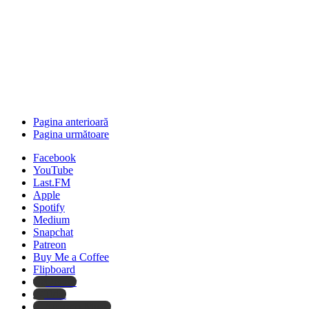
Pagina anterioară
Pagina următoare
Facebook
YouTube
Last.FM
Apple
Spotify
Medium
Snapchat
Patreon
Buy Me a Coffee
Flipboard
Deezer
Tidal
Amazon Music