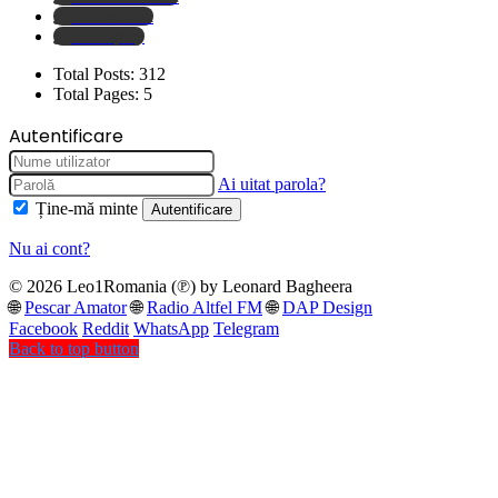
Audiomack
Boomplay
Total Posts:
312
Total Pages:
5
Autentificare
Ai uitat parola?
Ține-mă minte
Autentificare
Nu ai cont?
© 2026 Leo1Romania (℗) by Leonard Bagheera
🌐
Pescar Amator
🌐
Radio Altfel FM
🌐
DAP Design
Facebook
Reddit
WhatsApp
Telegram
Back to top button