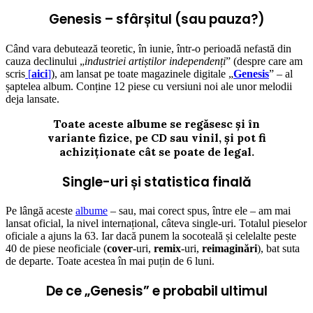
Genesis – sfârșitul (sau pauza?)
Când vara debutează teoretic, în iunie, într-o perioadă nefastă din
cauza declinului „
industriei artiștilor independenți
” (despre care am
scris
[
aici
]
), am lansat pe toate magazinele digitale „
Genesis
” – al
șaptelea album. Conține 12 piese cu versiuni noi ale unor melodii
deja lansate.
Toate aceste albume se regăsesc și în
variante fizice, pe CD sau vinil, și pot fi
achiziționate cât se poate de legal.
Single-uri și statistica finală
Pe lângă aceste
albume
– sau, mai corect spus, între ele – am mai
lansat oficial, la nivel internațional, câteva single-uri. Totalul pieselor
oficiale a ajuns la 63. Iar dacă punem la socoteală și celelalte peste
40 de piese neoficiale (
cover
-uri,
remix
-uri,
reimaginări
), bat suta
de departe. Toate acestea în mai puțin de 6 luni.
De ce „Genesis” e probabil ultimul