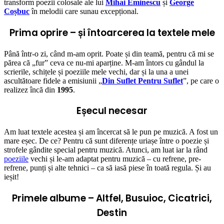
transform poezii colosale ale lui
Mihai Eminescu
și
George
Coșbuc
în melodii care sunau excepțional.
Prima oprire – și întoarcerea la textele mele
Până într-o zi, când m-am oprit. Poate și din teamă, pentru că mi se
părea că „fur” ceva ce nu-mi aparține. M-am întors cu gândul la
scrierile, schițele și poeziile mele vechi, dar și la una a unei
ascultătoare fidele a emisiunii „
Din Suflet Pentru Suflet
”, pe care o
realizez încă din
1995
.
Eșecul necesar
Am luat textele acestea și am încercat să le pun pe muzică. A fost un
mare eșec. De ce? Pentru că sunt diferențe uriașe între o poezie și
strofele gândite special pentru muzică. Atunci, am luat iar la rând
poeziile
vechi și le-am adaptat pentru muzică – cu refrene, pre-
refrene, punți și alte tehnici – ca să iasă piese în toată regula. Și au
ieșit!
Primele albume – Altfel, Busuioc, Cicatrici,
Destin