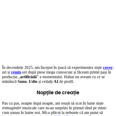
În decembrie 2025, am început în joacă să experimentez niște
cover
-
uri și
remix
-uri după piese mega cunoscute și făceam primii pași în
producția „
artificială
” a momentului. Habar nu aveam cu ce se
mănâncă
Suno
,
Udio
și ceilalți
AI
de profil.
Nopțile de creație
Pas cu pas, noapte după noapte, am reușit să scot în lume niște
reimaginări
muzicale care m-au surprins în primul rând pe mine:
cum sunau în haine noi. Mi-a plăcut la nebunie că am putut să