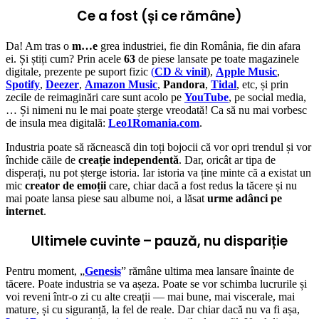
Ce a fost (și ce rămâne)
Da! Am tras o
m…e
grea industriei, fie din România, fie din afara
ei. Și știți cum? Prin acele
63
de piese lansate pe toate magazinele
digitale, prezente pe suport fizic
(
CD
&
vinil
),
Apple Music
,
Spotify
,
Deezer
,
Amazon Music
,
Pandora
,
Tidal
, etc, și prin
zecile de reimaginări care sunt acolo pe
YouTube
, pe social media,
… Și nimeni nu le mai poate șterge vreodată! Ca să nu mai vorbesc
de insula mea digitală:
Leo1Romania.com
.
Industria poate să răcnească din toți bojocii că vor opri trendul și vor
închide căile de
creație independentă
. Dar, oricât ar tipa de
disperați, nu pot șterge istoria. Iar istoria va ține minte că a existat un
mic
creator de emoții
care, chiar dacă a fost redus la tăcere și nu
mai poate lansa piese sau albume noi, a lăsat
urme adânci pe
internet
.
Ultimele cuvinte – pauză, nu dispariție
Pentru moment, „
Genesis
” rămâne ultima mea lansare înainte de
tăcere. Poate industria se va așeza. Poate se vor schimba lucrurile și
voi reveni într-o zi cu alte creații — mai bune, mai viscerale, mai
mature, și cu siguranță, la fel de reale. Dar chiar dacă nu va fi așa,