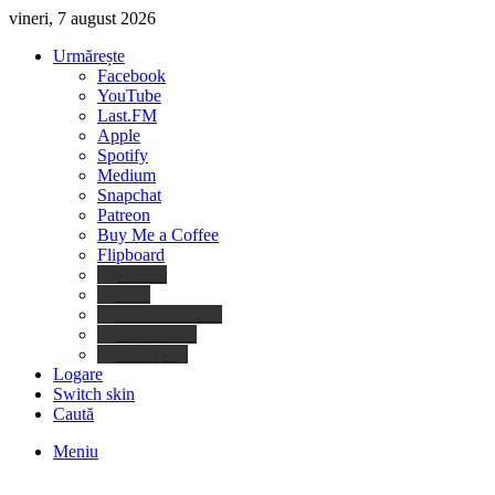
vineri, 7 august 2026
Urmărește
Facebook
YouTube
Last.FM
Apple
Spotify
Medium
Snapchat
Patreon
Buy Me a Coffee
Flipboard
Deezer
Tidal
Amazon Music
Audiomack
Boomplay
Logare
Switch skin
Caută
Meniu