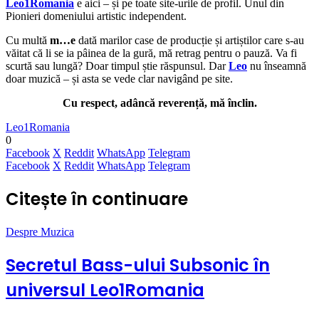
Leo1Romania
e aici – și pe toate site-urile de profil. Unul din
Pionieri domeniului artistic independent.
Cu multă
m…e
dată marilor case de producție și artiștilor care s-au
văitat că li se ia pâinea de la gură, mă retrag pentru o pauză. Va fi
scurtă sau lungă? Doar timpul știe răspunsul. Dar
Leo
nu înseamnă
doar muzică – și asta se vede clar navigând pe site.
Cu respect, adâncă reverență, mă înclin.
Leo1Romania
0
Facebook
X
Reddit
WhatsApp
Telegram
Facebook
X
Reddit
WhatsApp
Telegram
Citește în continuare
Despre Muzica
Secretul Bass-ului Subsonic în
universul Leo1Romania