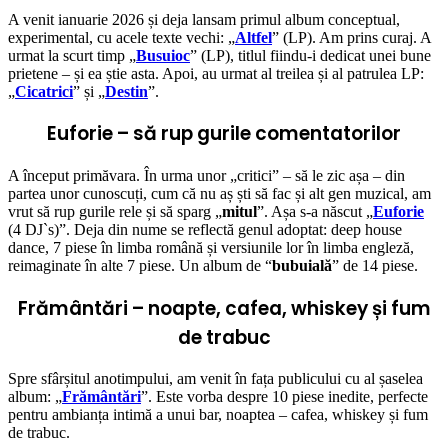
A venit ianuarie 2026 și deja lansam primul album conceptual,
experimental, cu acele texte vechi: „
Altfel
” (LP). Am prins curaj. A
urmat la scurt timp „
Busuioc
” (LP), titlul fiindu-i dedicat unei bune
prietene – și ea știe asta. Apoi, au urmat al treilea și al patrulea LP:
„
Cicatrici
” și „
Destin
”.
Euforie – să rup gurile comentatorilor
A început primăvara. În urma unor „critici” – să le zic așa – din
partea unor cunoscuți, cum că nu aș ști să fac și alt gen muzical, am
vrut să rup gurile rele și să sparg „
mitul
”. Așa s-a născut „
Euforie
(4 DJ`s)”. Deja din nume se reflectă genul adoptat: deep house
dance, 7 piese în limba română și versiunile lor în limba engleză,
reimaginate în alte 7 piese. Un album de “
bubuială
” de 14 piese.
Frământări – noapte, cafea, whiskey și fum
de trabuc
Spre sfârșitul anotimpului, am venit în fața publicului cu al șaselea
album: „
Frământări
”. Este vorba despre 10 piese inedite, perfecte
pentru ambianța intimă a unui bar, noaptea – cafea, whiskey și fum
de trabuc.