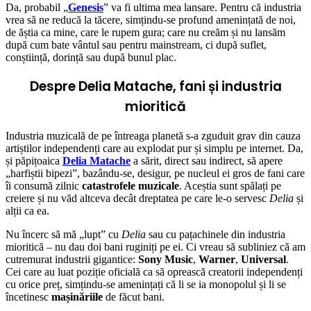
Da, probabil „
Genesis
” va fi ultima mea lansare. Pentru că industria
vrea să ne reducă la tăcere, simțindu-se profund amenințată de noi,
de ăștia ca mine, care le rupem gura; care nu creăm și nu lansăm
după cum bate vântul sau pentru mainstream, ci după suflet,
conștiință, dorință sau după bunul plac.
Despre Delia Matache, fani și industria
mioritică
Industria muzicală de pe întreaga planetă s-a zguduit grav din cauza
artiștilor independenți care au explodat pur și simplu pe internet. Da,
și păpițoaica
Delia Matache
a sărit, direct sau indirect, să apere
„harfiștii bipezi”, bazându-se, desigur, pe nucleul ei gros de fani care
îi consumă zilnic
catastrofele muzicale
. Aceștia sunt spălați pe
creiere și nu văd altceva decât dreptatea pe care le-o servesc
Delia
și
alții ca ea.
Nu încerc să mă „lupt” cu
Delia
sau cu pațachinele din industria
mioritică – nu dau doi bani ruginiți pe ei. Ci vreau să subliniez că am
cutremurat industrii gigantice:
Sony Music
,
Warner
,
Universal
.
Cei care au luat poziție oficială ca să oprească creatorii independenți
cu orice preț, simțindu-se amenințați că li se ia monopolul și li se
încetinesc
mașinăriile
de făcut bani.