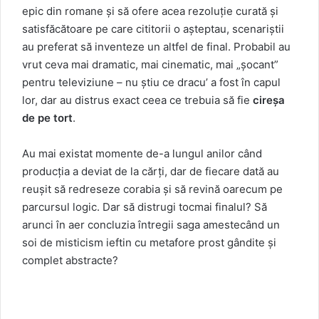
epic din romane și să ofere acea rezoluție curată și
satisfăcătoare pe care cititorii o așteptau, scenariștii
au preferat să inventeze un altfel de final. Probabil au
vrut ceva mai dramatic, mai cinematic, mai „șocant”
pentru televiziune – nu știu ce dracu’ a fost în capul
lor, dar au distrus exact ceea ce trebuia să fie
cireșa
de pe tort
.
Au mai existat momente de-a lungul anilor când
producția a deviat de la cărți, dar de fiecare dată au
reușit să redreseze corabia și să revină oarecum pe
parcursul logic. Dar să distrugi tocmai finalul? Să
arunci în aer concluzia întregii saga amestecând un
soi de misticism ieftin cu metafore prost gândite și
complet abstracte?