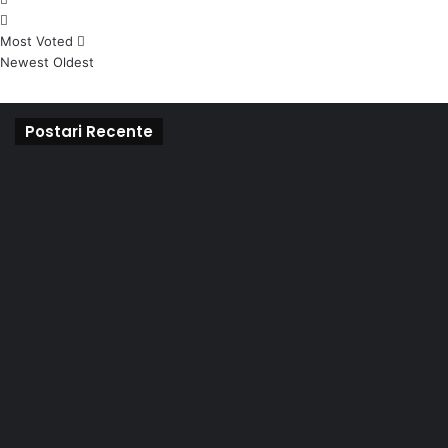
Most Voted
Newest
Oldest
Postari Recente