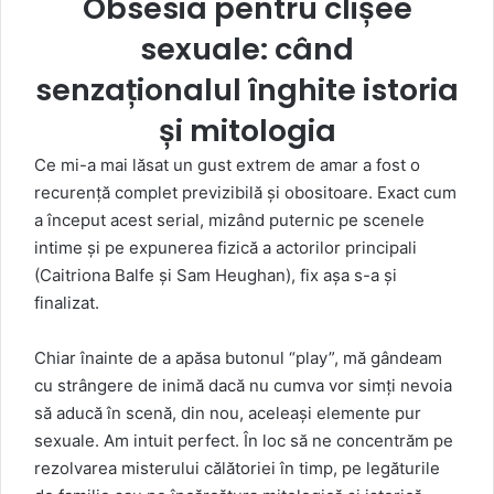
Obsesia pentru clișee
sexuale: când
senzaționalul înghite istoria
și mitologia
Ce mi-a mai lăsat un gust extrem de amar a fost o
recurență complet previzibilă și obositoare. Exact cum
a început acest serial, mizând puternic pe scenele
intime și pe expunerea fizică a actorilor principali
(
Caitriona Balfe
și
Sam Heughan
), fix așa s-a și
finalizat.
Chiar înainte de a apăsa butonul “play”, mă gândeam
cu strângere de inimă dacă nu cumva vor simți nevoia
să aducă în scenă, din nou, aceleași elemente pur
sexuale. Am intuit perfect. În loc să ne concentrăm pe
rezolvarea misterului călătoriei în timp, pe legăturile