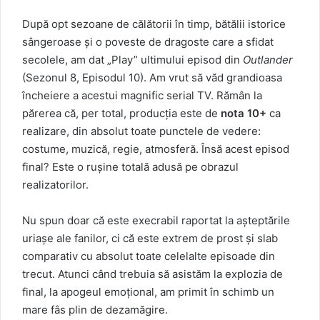
După opt sezoane de călătorii în timp, bătălii istorice
sângeroase și o poveste de dragoste care a sfidat
secolele, am dat „Play” ultimului episod din
Outlander
(Sezonul 8, Episodul 10). Am vrut să văd grandioasa
încheiere a acestui magnific serial TV. Rămân la
părerea că, per total, producția este de
nota 10+
ca
realizare, din absolut toate punctele de vedere:
costume, muzică, regie, atmosferă. Însă acest episod
final? Este o rușine totală adusă pe obrazul
realizatorilor.
Nu spun doar că este execrabil raportat la așteptările
uriașe ale fanilor, ci că este extrem de prost și slab
comparativ cu absolut toate celelalte episoade din
trecut. Atunci când trebuia să asistăm la explozia de
final, la apogeul emoțional, am primit în schimb un
mare fâs plin de dezamăgire.