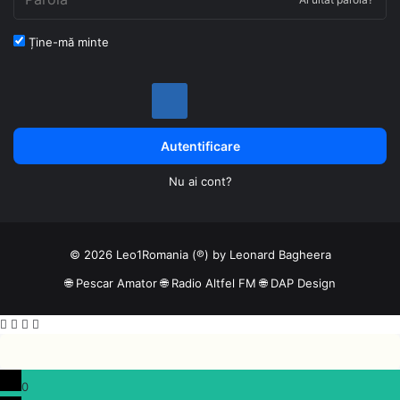
Ține-mă minte
Autentificare
Nu ai cont?
© 2026 Leo1Romania (℗) by Leonard Bagheera
🌐
Pescar Amator
🌐
Radio Altfel FM
🌐
DAP Design
Facebook
Reddit
WhatsApp
Telegram
0