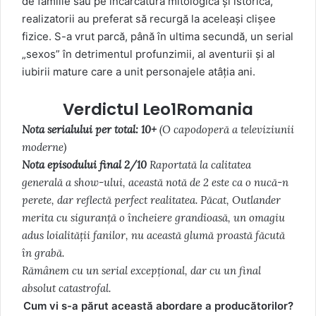
de familie sau pe încărcătura mitologică și istorică,
realizatorii au preferat să recurgă la aceleași clișee
fizice. S-a vrut parcă, până în ultima secundă, un serial
„sexos” în detrimentul profunzimii, al aventurii și al
iubirii mature care a unit personajele atâția ani.
Verdictul
Leo1Romania
Nota serialului per total:
10+
(O capodoperă a televiziunii
moderne)
Nota episodului final
2/10
Raportată la calitatea
generală a show-ului, această notă de 2 este ca o nucă-n
perete, dar reflectă perfect realitatea. Păcat,
Outlander
merita cu siguranță o încheiere grandioasă, un omagiu
adus loialității fanilor, nu această glumă proastă făcută
în grabă.
Rămânem cu un serial excepțional, dar cu un final
absolut catastrofal.
Cum vi s-a părut această abordare a producătorilor?