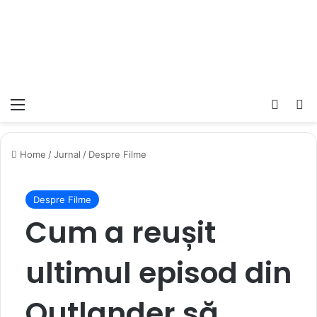
Meniu
Switch
C
Home
/
Jurnal
/
Despre Filme
Despre Filme
Cum a reușit
ultimul episod din
Outlander să