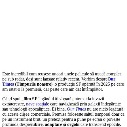
Este incredibil cum reușesc uneori unele pelicule să treacă complet
pe sub radar, deși sunt lansate relativ recent.
Vorbim despre
Our
Times
(Timpurile noastre)
, o producție SF apărută în 2025 pe care
am ratat-o la premieră, dar peste care am dat întâmplător.
Când spui „
film SF
”, gândul îți zboară automat la invazii
extraterestre,
nave spațiale
care navighează prin galaxii îndepărtate
sau tehnologii apocaliptice. Ei bine,
Our Times
nu are nicio legătură
cu aceste clișee comerciale.
Premisa folosește saltul temporal doar ca
pe un instrument brut, un pretext pentru a pune pe ecran o poveste
profundă despre
iubire, adaptare și orgolii
care transcend epocile.