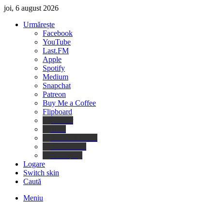
joi, 6 august 2026
Urmărește
Facebook
YouTube
Last.FM
Apple
Spotify
Medium
Snapchat
Patreon
Buy Me a Coffee
Flipboard
Deezer
Tidal
Amazon Music
Audiomack
Boomplay
Logare
Switch skin
Caută
Meniu