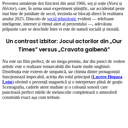
Povestea urmărește doi fizicieni din anul 1966, soț și soție (
Nora
și
Héctor
), care, în urma unui experiment științific, sar accidental peste
mai bine de jumătate de secol, trezindu-se blocați direct în realitatea
anului 2025.
Dincolo de
șocul tehnologic
evident — telefoane
inteligente, internet și ritmul alert al prezentului —, adevărata
prăpastie care se deschide între ei este de natură socială și morală.
Un contrast izbitor: Jocul actorilor din „Our
Times” versus „Cravata galbenă”
Nu este un film perfect, de un mega-premiu, dar din punct de vedere
artistic este o realizare remarcabilă din foarte multe unghiuri.
Distribuția este extrem de simpatică, iar chimia dintre protagoniști
funcționează impecabil, actrița din rolul principal (
Lucero Hogaza
León
) oferind o prezență magnetică și o interpretare plină de grație.
Scenografia, cadrele atent studiate și o coloană sonoră care
punctează perfect stările de melancolie completează o atmosferă
construită exact așa cum trebuie.