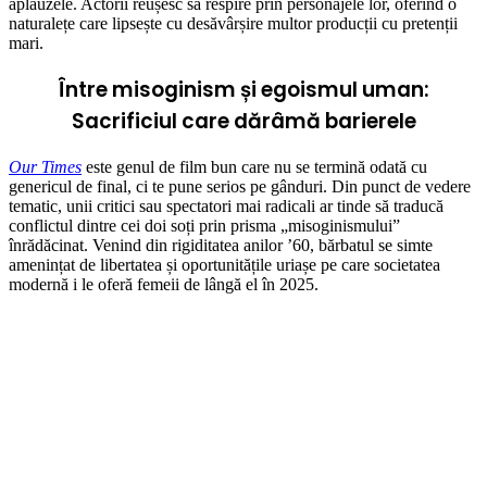
aplauzele.
Actorii reușesc să respire prin personajele lor, oferind o
naturalețe care lipsește cu desăvârșire multor producții cu pretenții
mari.
Între misoginism și egoismul uman:
Sacrificiul care dărâmă barierele
Our Times
este genul de film bun care nu se termină odată cu
genericul de final, ci te pune serios pe gânduri.
Din punct de vedere
tematic, unii critici sau spectatori mai radicali ar tinde să traducă
conflictul dintre cei doi soți prin prisma „misoginismului”
înrădăcinat.
Venind din rigiditatea anilor ’60, bărbatul se simte
amenințat de libertatea și oportunitățile uriașe pe care societatea
modernă i le oferă femeii de lângă el în 2025.