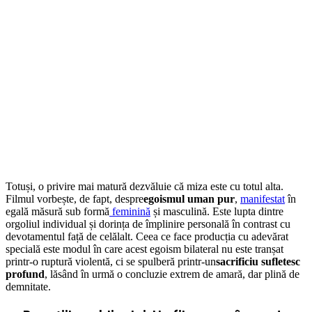
Totuși, o privire mai matură dezvăluie că miza este cu totul alta.
Filmul vorbește, de fapt, despre
egoismul uman pur
,
manifestat
în
egală măsură sub formă
feminină
și masculină.
Este lupta dintre
orgoliul individual și dorința de împlinire personală în contrast cu
devotamentul față de celălalt.
Ceea ce face producția cu adevărat
specială este modul în care acest egoism bilateral nu este tranșat
printr-o ruptură violentă, ci se spulberă printr-un
sacrificiu sufletesc
profund
, lăsând în urmă o concluzie extrem de amară, dar plină de
demnitate.