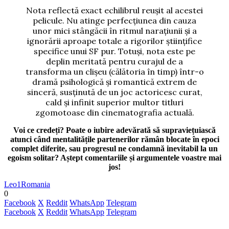
Nota reflectă exact echilibrul reușit al acestei
pelicule.
Nu atinge perfecțiunea din cauza
unor mici stângăcii în ritmul narațiunii și a
ignorării aproape totale a rigorilor științifice
specifice unui SF pur.
Totuși, nota
este pe
deplin meritată pentru curajul de a
transforma un clișeu (călătoria în timp) într-o
dramă psihologică și romantică extrem de
sinceră, susținută de un joc actoricesc curat,
cald și infinit superior multor titluri
zgomotoase din cinematografia actuală.
Voi ce credeți? Poate o iubire adevărată să supraviețuiască
atunci când mentalitățile partenerilor rămân blocate în epoci
complet diferite, sau progresul ne condamnă inevitabil la un
egoism solitar? Aștept comentariile și argumentele voastre mai
jos!
Leo1Romania
0
Facebook
X
Reddit
WhatsApp
Telegram
Facebook
X
Reddit
WhatsApp
Telegram