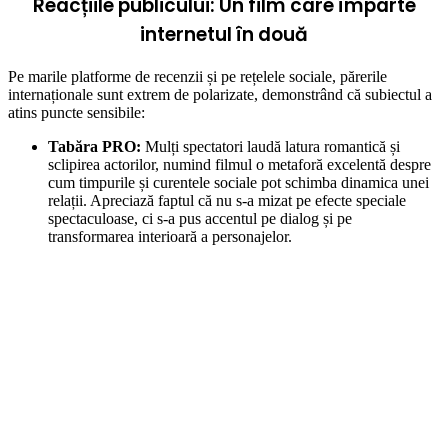
Reacțiile publicului: Un film care împarte
internetul în două
Pe marile platforme de recenzii și pe rețelele sociale, părerile
internaționale sunt extrem de polarizate, demonstrând că subiectul a
atins puncte sensibile:
Tabăra PRO:
Mulți spectatori laudă latura romantică și
sclipirea actorilor, numind filmul o metaforă excelentă despre
cum timpurile și curentele sociale pot schimba dinamica unei
relații.
Apreciază faptul că nu s-a mizat pe efecte speciale
spectaculoase, ci s-a pus accentul pe dialog și pe
transformarea interioară a personajelor.