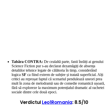
Tabăra CONTRA:
De cealaltă parte, fanii înrăiți ai genului
Science Fiction pur s-au declarat dezamăgiți de absența
detaliilor tehnice legate de călătoria în timp, considerând
logica
SF
ca fiind extrem de subțire și tratată superficial.
Alți
critici au reproșat faptul că scenariul pendulează uneori prea
mult în zona de melodramă sau de comedie romantică ușoară,
fără să exploreze la maximum potențialul dramatic al rachetei
sociale dintre cele două epoci.
Verdictul
Leo1Romania
: 8.5/10