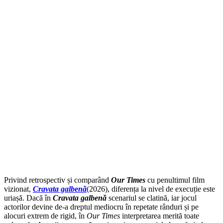
Privind retrospectiv și comparând
Our Times
cu penultimul film
vizionat,
Cravata galbenă
(2026), diferența la nivel de execuție este
uriașă. Dacă în
Cravata galbenă
scenariul se clatină, iar jocul
actorilor devine de-a dreptul mediocru în repetate rânduri și pe
alocuri extrem de rigid, în
Our Times
interpretarea merită toate