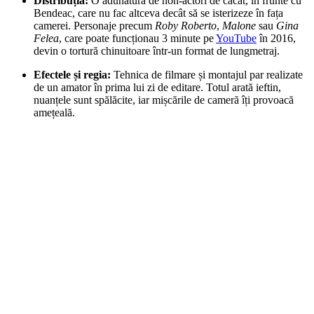
Distribuția:
O adunătură de non-actori de căcat, în frunte cu
Bendeac, care nu fac altceva decât să se isterizeze în fața
camerei. Personaje precum
Roby Roberto
,
Malone
sau
Gina
Felea
, care poate funcționau 3 minute pe
YouTube
în 2016,
devin o tortură chinuitoare într-un format de lungmetraj.
Efectele și regia:
Tehnica de filmare și montajul par realizate
de un amator în prima lui zi de editare. Totul arată ieftin,
nuanțele sunt spălăcite, iar mișcările de cameră îți provoacă
amețeală.