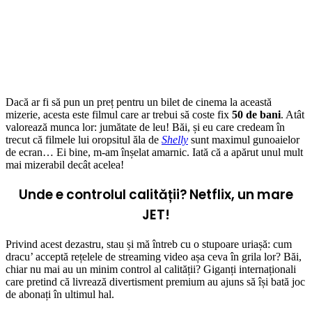
Dacă ar fi să pun un preț pentru un bilet de cinema la această
mizerie, acesta este filmul care ar trebui să coste fix
50 de bani
. Atât
valorează munca lor: jumătate de leu! Băi, și eu care credeam în
trecut că filmele lui oropsitul ăla de
Shelly
sunt maximul gunoaielor
de ecran… Ei bine, m-am înșelat amarnic. Iată că a apărut unul mult
mai mizerabil decât acelea!
Unde e controlul calității? Netflix, un mare
JET!
Privind acest dezastru, stau și mă întreb cu o stupoare uriașă: cum
dracu’ acceptă rețelele de streaming video așa ceva în grila lor? Băi,
chiar nu mai au un minim control al calității? Giganți internaționali
care pretind că livrează divertisment premium au ajuns să își bată joc
de abonați în ultimul hal.