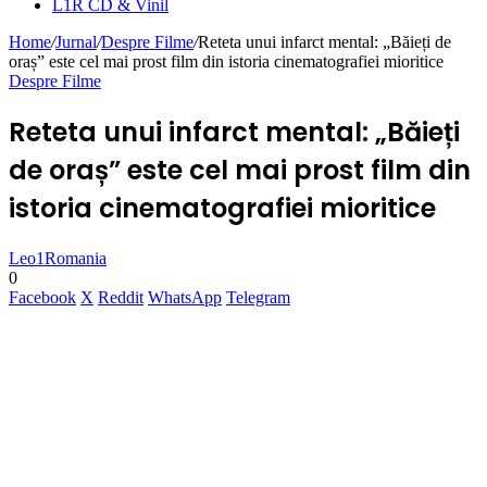
L1R CD & Vinil
Home
/
Jurnal
/
Despre Filme
/
Reteta unui infarct mental: „Băieți de
oraș” este cel mai prost film din istoria cinematografiei mioritice
Despre Filme
Reteta unui infarct mental: „Băieți
de oraș” este cel mai prost film din
istoria cinematografiei mioritice
Leo1Romania
0
Facebook
X
Reddit
WhatsApp
Telegram