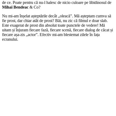
de ce. Poate pentru că nu-l halesc de nicio culoare pe libidinosul de
Mihai Bendeac
& Co?
Nu mi-am înșelat așteptările decât „oleacă”. Mă așteptam cumva să
fie prost, dar chiar atât de prost? Băi, nu zic că filmul e doar slab.
Este exagerat de prost din absolut toate punctele de vedere! Mă
uitam și înjuram fiecare fază, fiecare scenă, fiecare dialog de căcat și
fiecare așa-zis „actor”. Efectiv mi-am blestemat zilele în fața
ecranului.