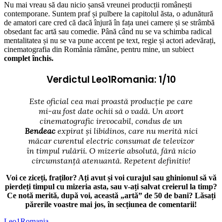
Nu mai vreau să dau nicio șansă vreunei producții românești
contemporane. Suntem praf și pulbere la capitolul ăsta, o adunătură
de amatori care cred că dacă înjură în fața unei camere și se strâmbă
obsedant fac artă sau comedie. Până când nu se va schimba radical
mentalitatea și nu se va pune accent pe text, regie și actori adevărați,
cinematografia din România rămâne, pentru mine, un subiect
complet închis.
Verdictul Leo1Romania: 1/10
Este oficial cea mai proastă producție pe care
mi-au fost date ochii să o vadă. Un avort
cinematografic irevocabil, condus de un
Bendeac
expirat și libidinos, care nu merită nici
măcar curentul electric consumat de televizor
în timpul rulării. O mizerie absolută, fără nicio
circumstanță atenuantă. Repetent definitiv!
Voi ce ziceți, fraților? Ați avut și voi curajul sau ghinionul să vă
pierdeți timpul cu mizeria asta, sau v-ați salvat creierul la timp?
Ce notă merită, după voi, această „artă” de 50 de bani? Lăsați
părerile voastre mai jos, în secțiunea de comentarii!
Leo1Romania