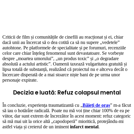
Criticii de film și comunitățile de cinefili au reacționat și ei, chiar
dacă unii au încercat să o dea cotită ca să nu supere „vedetele”
autohtone. Pe platformele de specialitate și pe forumuri, recenziile
celor care chiar înțeleg fenomenul sunt devastatoare. Se vorbește
despre „moartea umorului”, „un produs toxic” și „o degradare
absolută a actului artistic”. Oamenii taxează vulgaritatea gratuită și
lipsa totală de substanță, realizând că proiectul nu e altceva decât o
încercare disperată de a mai stoarce niște bani de pe urma unor
personaje expirate.
Decizia e luată: Refuz colapsul mental
În concluzie, experiența traumatizantă cu „
Băieți de oraș
” m-a făcut
să iau o hotărâre radicală. Poate nu mă voi ține chiar 100% de ea pe
viitor, dar sunt extrem de încrezător în acest moment: refuz categoric
să mă mai uit la orice altă „capodoperă” mioritică, protejându-mi
astfel viața și creierul de un iminent
infarct mental
.