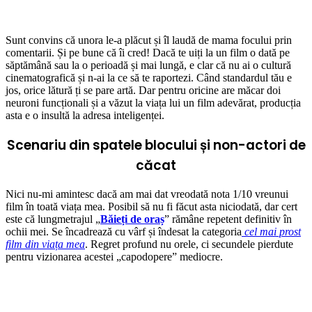
Sunt convins că unora le-a plăcut și îl laudă de mama focului prin
comentarii. Și pe bune că îi cred! Dacă te uiți la un film o dată pe
săptămână sau la o perioadă și mai lungă, e clar că nu ai o cultură
cinematografică și n-ai la ce să te raportezi. Când standardul tău e
jos, orice lătură ți se pare artă. Dar pentru oricine are măcar doi
neuroni funcționali și a văzut la viața lui un film adevărat, producția
asta e o insultă la adresa inteligenței.
Scenariu din spatele blocului și non-actori de
căcat
Nici nu-mi amintesc dacă am mai dat vreodată nota 1/10 vreunui
film în toată viața mea. Posibil să nu fi făcut asta niciodată, dar cert
este că lungmetrajul „
Băieți de oraș
” rămâne repetent definitiv în
ochii mei. Se încadrează cu vârf și îndesat la categoria
cel mai prost
film din viața mea
. Regret profund nu orele, ci secundele pierdute
pentru vizionarea acestei „capodopere” mediocre.