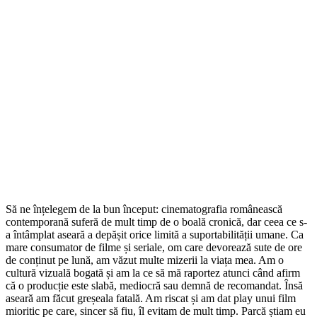
Să ne înțelegem de la bun început: cinematografia românească
contemporană suferă de mult timp de o boală cronică, dar ceea ce s-
a întâmplat aseară a depășit orice limită a suportabilității umane. Ca
mare consumator de filme și seriale, om care devorează sute de ore
de conținut pe lună, am văzut multe mizerii la viața mea. Am o
cultură vizuală bogată și am la ce să mă raportez atunci când afirm
că o producție este slabă, mediocră sau demnă de recomandat. Însă
aseară am făcut greșeala fatală. Am riscat și am dat play unui film
mioritic pe care, sincer să fiu, îl evitam de mult timp. Parcă știam eu