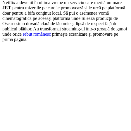
Netflix a devenit în ultima vreme un serviciu care merită un mare
JET
pentru mizeriile pe care le promovează și le urcă pe platformă
doar pentru a bifa conținut local. Să pui o asemenea vomă
cinematografică pe aceeași platformă unde rulează producții de
Oscar este o dovadă clară de lăcomie și lipsă de respect față de
publicul plătitor. Au transformat streaming-ul într-o groapă de gunoi
unde orice
rebut românesc
primește ecranizare și promovare pe
prima pagină.