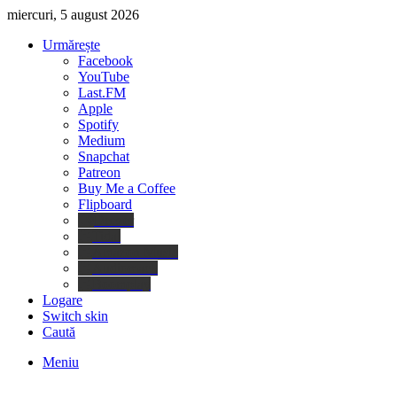
miercuri, 5 august 2026
Urmărește
Facebook
YouTube
Last.FM
Apple
Spotify
Medium
Snapchat
Patreon
Buy Me a Coffee
Flipboard
Deezer
Tidal
Amazon Music
Audiomack
Boomplay
Logare
Switch skin
Caută
Meniu