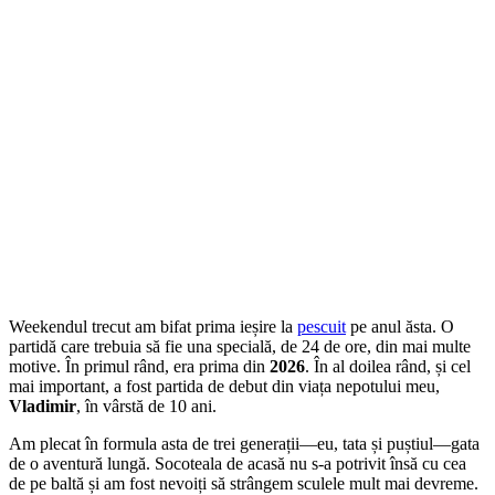
Weekendul trecut am bifat prima ieșire la
pescuit
pe anul ăsta. O
partidă care trebuia să fie una specială, de 24 de ore, din mai multe
motive. În primul rând, era prima din
2026
. În al doilea rând, și cel
mai important, a fost partida de debut din viața nepotului meu,
Vladimir
, în vârstă de 10 ani.
Am plecat în formula asta de trei generații—eu, tata și puștiul—gata
de o aventură lungă. Socoteala de acasă nu s-a potrivit însă cu cea
de pe baltă și am fost nevoiți să strângem sculele mult mai devreme.