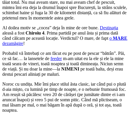
tăiat totul. Nu mai aveam stare, nu mai aveam chef de pescuit,
mintea îmi era deja la drumul înapoi spre București, la strâns sculele,
schimbat haine și fuga la 30 de kilometri distanță, ca să fiu alături de
prietenul meu în momentele astea grele.
Al doilea motiv se „cocea” deja în mine de ore bune.
Destinația
aleasă a fost
Chiroiu 4
. Prima partidă pe anul ăsta și prima dată
când călcam pe această locație. Verdictul? O mare, de fapt
o
MARE
dezamăgire
!
Probabil vă întrebați ce am făcut eu pe post de pescar “bătrân”. Păi,
ce să fac… la lansetele de
feeder
m-am uitat eu la ele și ele la mine
toată seara de vineri, toată noaptea și toată dimineața. Niciun semn
de viață. Și nu doar la mine—la
NIMENI
pe toată balta, deși erau
destui pescari aliniați pe maluri.
Noroc cu undița. Mie îmi place stilul ăsta clasic, iar când pui o plută
d-aia mișto, cu lumină pe timp de noapte, e o nebunie frumoasă foc.
Am reușit să păcălesc vreo 20 de cărășei (pe jumătate dintre ei i-am
aruncat înapoi) și vreo 5 pui de somn pitic. Când mă plictiseam, o
mai lăsam pe mal, o mai băgam în apă după o oră, și tot așa, toată
noaptea.