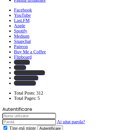
Pagina următoare
Facebook
YouTube
Last.FM
Apple
Spotify
Medium
Snapchat
Patreon
Buy Me a Coffee
Flipboard
Deezer
Tidal
Amazon Music
Audiomack
Boomplay
Total Posts:
312
Total Pages:
5
Autentificare
Ai uitat parola?
Ține-mă minte
Autentificare