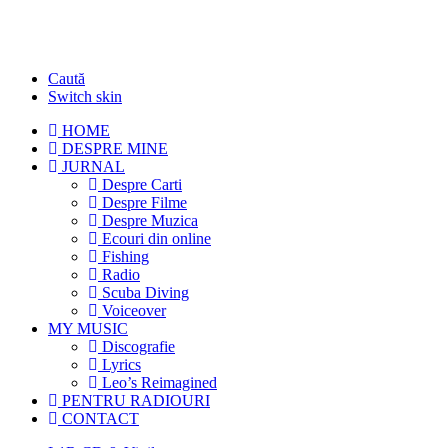
Caută
Switch skin
HOME
DESPRE MINE
JURNAL
Despre Carti
Despre Filme
Despre Muzica
Ecouri din online
Fishing
Radio
Scuba Diving
Voiceover
MY MUSIC
Discografie
Lyrics
Leo’s Reimagined
PENTRU RADIOURI
CONTACT