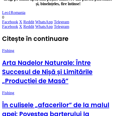
și, bineînțeles, fire întinse!
Leo1Romania
0
Facebook
X
Reddit
WhatsApp
Telegram
Facebook
X
Reddit
WhatsApp
Telegram
Citește în continuare
Fishing
Arta Nadelor Naturale: Între
Succesul de Nișă și Limitările
„Producției de Masă”
Fishing
În culisele „afacerilor” de la malul
apei: Povestea barterului la