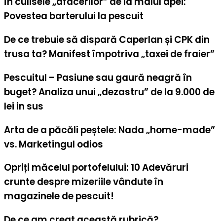
În culisele „afacerilor” de la malul apei:
Povestea barterului la pescuit
De ce trebuie să dispară Caperlan și CPK din
trusa ta? Manifest împotriva „taxei de fraier”
Pescuitul – Pasiune sau gaură neagră în
buget? Analiza unui „dezastru” de la 9.000 de
lei in sus
Arta de a păcăli peștele: Nada „home-made”
vs. Marketingul odios
Opriți măcelul portofelului: 10 Adevăruri
crunte despre mizeriile vândute în
magazinele de pescuit!
De ce am creat această rubrică?