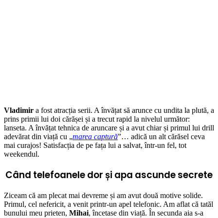
Vladimir
a fost atracția serii. A învățat să arunce cu undita la plută, a
prins primii lui doi cărășei și a trecut rapid la nivelul următor:
lanseta. A învățat tehnica de aruncare și a avut chiar și primul lui drill
adevărat din viață cu „
marea captură
”… adică un alt cărăsel ceva
mai curajos! Satisfacția de pe fața lui a salvat, într-un fel, tot
weekendul.
Când telefoanele dor și apa ascunde secrete
Ziceam că am plecat mai devreme și am avut două motive solide.
Primul, cel nefericit, a venit printr-un apel telefonic. Am aflat că tatăl
bunului meu prieten,
Mihai
, încetase din viață. În secunda aia s-a