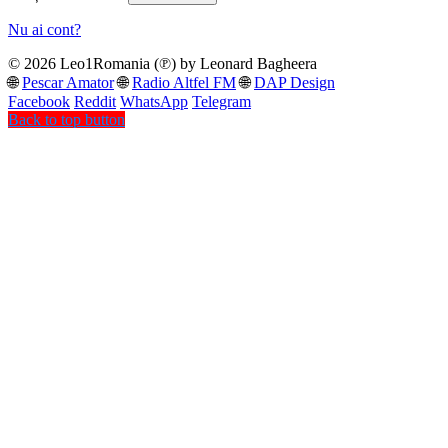
Nu ai cont?
© 2026 Leo1Romania (℗) by Leonard Bagheera
🌐
Pescar Amator
🌐
Radio Altfel FM
🌐
DAP Design
Facebook
Reddit
WhatsApp
Telegram
Back to top button