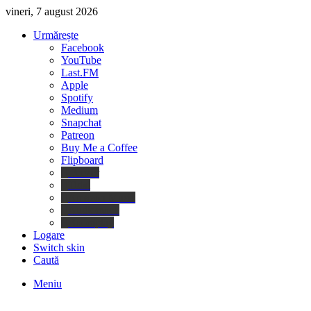
vineri, 7 august 2026
Urmărește
Facebook
YouTube
Last.FM
Apple
Spotify
Medium
Snapchat
Patreon
Buy Me a Coffee
Flipboard
Deezer
Tidal
Amazon Music
Audiomack
Boomplay
Logare
Switch skin
Caută
Meniu