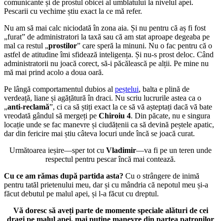
comunicante și de prostul obicei al umblatului la nivelul apei.
Pescarii cu vechime știu exact la ce mă refer.
Nu am să mai calc niciodată în zona aia. Și nu pentru că aș fi fost
„furat” de administratori la taxă sau că am stat aproape degeaba pe
mal ca restul „
prostilor
” care speră la minuni. Nu o fac pentru că o
astfel de atitudine îmi sfidează inteligența. Și nu-s prost deloc. Când
administratorii nu joacă corect, să-i păcălească pe alții. Pe mine nu
mă mai prind acolo a doua oară.
Pe lângă comportamentul dubios al
peștelui
, balta e plină de
verdeață, liane și agățătură în draci. Nu scriu lucrurile astea ca o
„
anti-reclamă
”, ci ca să știți exact la ce să vă așteptați dacă vă bate
vreodată gândul să mergeți pe
Chiroiu 4
. Din păcate, nu e singura
locație unde se fac manevre și ciudățenii ca să devină peștele apatic,
dar din fericire mai știu câteva locuri unde încă se joacă curat.
Următoarea ieșire—sper tot cu
Vladimir
—va fi pe un teren unde
respectul pentru pescar încă mai contează.
Cu ce am rămas după partida asta?
Cu o strângere de inimă
pentru tatăl prietenului meu, dar și cu mândria că nepotul meu și-a
făcut debutul pe malul apei, și l-a făcut cu dreptul.
Vă doresc să aveți parte de momente speciale alături de cei
dragi pe malul apei, mai puține manevre din partea patronilor