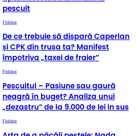
pescuit
Fishing
De ce trebuie să dispară Caperlan
și CPK din trusa ta? Manifest
împotriva „taxei de fraier”
Fishing
Pescuitul – Pasiune sau gaură
neagră în buget? Analiza unui
„dezastru” de la 9.000 de lei in sus
Fishing
Arta de a păcăli peștele: Nada