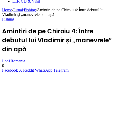
L1R CD & Vinil
Home
/
Jurnal
/
Fishing
/
Amintiri de pe Chiroiu 4: Între debutul lui
Vladimir și „manevrele” din apă
Fishing
Amintiri de pe Chiroiu 4: Între
debutul lui Vladimir și „manevrele”
din apă
Leo1Romania
0
Facebook
X
Reddit
WhatsApp
Telegram