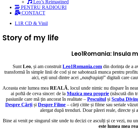
Leo’s Reimagined
PENTRU RADIOURI
CONTACT
L1R CD & Vinil
Story of my life
Leo1Romania: Insula me
Sunt
Leo
, și am construit
Leo1Romania.com
din dorința de a av
transformă în simple linii de cod și ne sabotează munca pentru profitul
aici, ești unul dintre acei „
naufragiați
” digitali care ca
Aceasta este lumea mea
REALĂ
, locul unde nimic nu dispare în neant
ai poftă de ceva sincer: de la
Muzica mea proprie
(născută din tr
pasiunile care mă țin ancorat în realitate –
Pescuitul
și
Scuba Divin
Despre Cărți
și
Despre Filme
– cărți citite și filme sau seriale văzu
alergat după trenduri. Doar păreri reale, directe și 
Bine ai venit pe singurul site unde tu decizi ce asculți și ce vezi, nu 
este lumea mea re