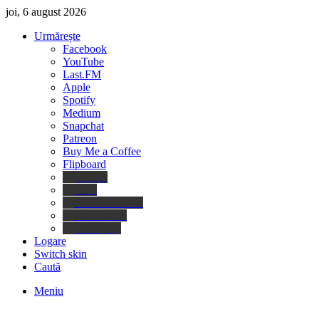
joi, 6 august 2026
Urmărește
Facebook
YouTube
Last.FM
Apple
Spotify
Medium
Snapchat
Patreon
Buy Me a Coffee
Flipboard
Deezer
Tidal
Amazon Music
Audiomack
Boomplay
Logare
Switch skin
Caută
Meniu