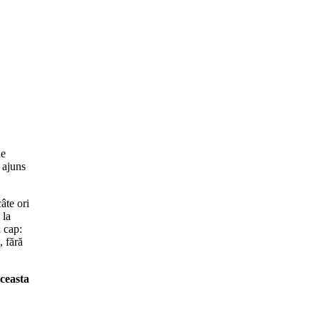
ne
i ajuns
âte ori
 la
u cap:
, fără
ceasta