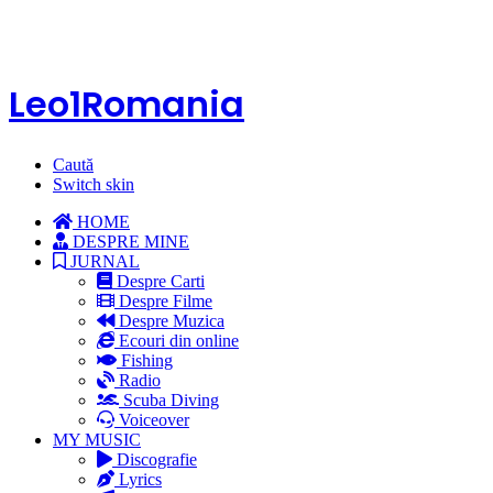
Leo1Romania
Caută
Switch skin
HOME
DESPRE MINE
JURNAL
Despre Carti
Despre Filme
Despre Muzica
Ecouri din online
Fishing
Radio
Scuba Diving
Voiceover
MY MUSIC
Discografie
Lyrics