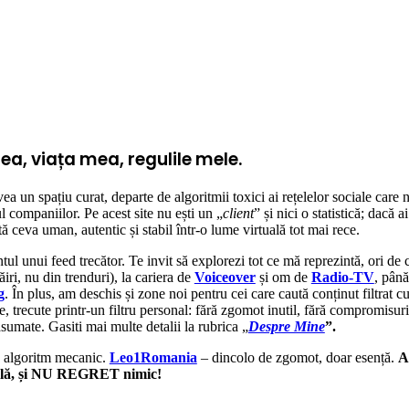
a, viața mea, regulile mele.
ea un spațiu curat, departe de algoritmii toxici ai rețelelor sociale care 
 companiilor. Pe acest site nu ești un „
client
” și nici o statistică; dacă a
ută ceva uman, autentic și stabil într-o lume virtuală tot mai rece.
ul unui feed trecător. Te invit să explorezi tot ce mă reprezintă, ori de c
ăiri, nu din trenduri), la cariera de
Voiceover
și om de
Radio-TV
, până
g
. În plus, am deschis și zone noi pentru cei care caută conținut filtrat c
te, trecute printr-un filtru personal: fără zgomot inutil, fără compromisuri
asumate. Gasiti mai multe detalii la rubrica „
Despre Mine
”.
un algoritm mecanic.
Leo1Romania
– dincolo de zgomot, doar esență.
A
ală, și NU REGRET nimic!