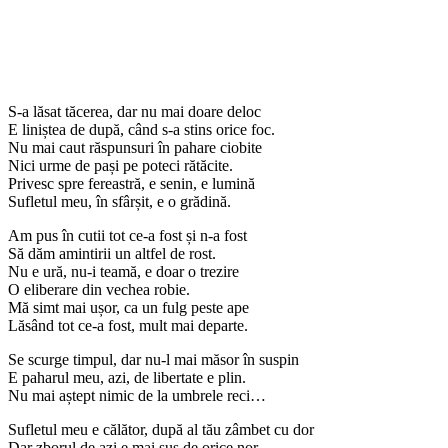
S-a lăsat tăcerea, dar nu mai doare deloc
E liniștea de după, când s-a stins orice foc.
Nu mai caut răspunsuri în pahare ciobite
Nici urme de pași pe poteci rătăcite.
Privesc spre fereastră, e senin, e lumină
Sufletul meu, în sfârșit, e o grădină.
Am pus în cutii tot ce-a fost și n-a fost
Să dăm amintirii un altfel de rost.
Nu e ură, nu-i teamă, e doar o trezire
O eliberare din vechea robie.
Mă simt mai ușor, ca un fulg peste ape
Lăsând tot ce-a fost, mult mai departe.
Se scurge timpul, dar nu-l mai măsor în suspin
E paharul meu, azi, de libertate e plin.
Nu mai aștept nimic de la umbrele reci…
Sufletul meu e călător, după al tău zâmbet cu dor
Dar zborul de azi e mai sus de orice nor.