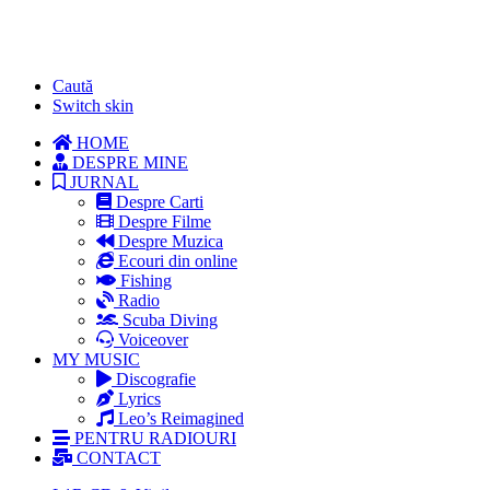
Caută
Switch skin
HOME
DESPRE MINE
JURNAL
Despre Carti
Despre Filme
Despre Muzica
Ecouri din online
Fishing
Radio
Scuba Diving
Voiceover
MY MUSIC
Discografie
Lyrics
Leo’s Reimagined
PENTRU RADIOURI
CONTACT