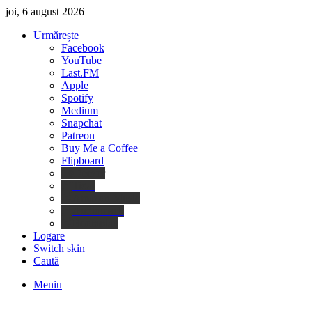
joi, 6 august 2026
Urmărește
Facebook
YouTube
Last.FM
Apple
Spotify
Medium
Snapchat
Patreon
Buy Me a Coffee
Flipboard
Deezer
Tidal
Amazon Music
Audiomack
Boomplay
Logare
Switch skin
Caută
Meniu