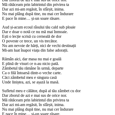
Mă rătăceam prin labirintul din privirea ta
Dar azi mi-am regăsit, în sfârșit, inima.
Nu mai plâng după tine, nu mai cer îndurare
E pace în mine… și-un soare răsare.
Aud și-acum ecoul râsului tău cald sub ploaie
Dar e doar o notă ce nu mă mai înmoaie.
Ești o lecție scrisă cu cerneală de dor
O poveste ce trece, un vis trecător.
Nu am nevoie de hărți, nici de vechi destinații
Mi-am luat înapoi viața din false adorații.
Rămân aici, dar masa nu mai e goală
E plină de visuri ce n-au nicio pată.
Zâmbetul tău rămâne în urmă, departe
Ca o filă întoarsă dintr-o veche carte.
Căci zâmbetul meu e singura casă
Unde liniștea, azi, se așază la masă.
Sufletul meu e călător, după al tău zâmbet cu dor
Dar zborul de azi e mai sus de orice nor.
Mă rătăceam prin labirintul din privirea ta
Dar azi mi-am regăsit, în sfârșit, inima.
Nu mai plâng după tine, nu mai cer îndurare
E pace în mine… și-un soare răsare.