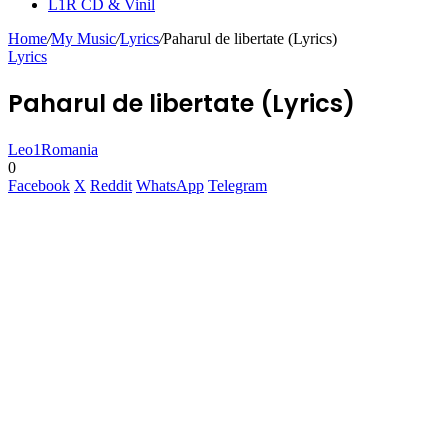
L1R CD & Vinil
Home
/
My Music
/
Lyrics
/
Paharul de libertate (Lyrics)
Lyrics
Paharul de libertate (Lyrics)
Leo1Romania
0
Facebook
X
Reddit
WhatsApp
Telegram