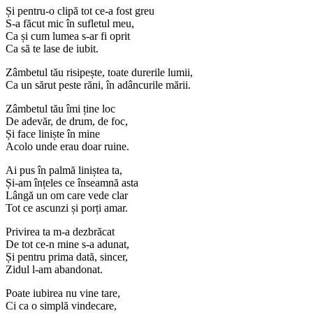
Și pentru-o clipă tot ce-a fost greu
S-a făcut mic în sufletul meu,
Ca și cum lumea s-ar fi oprit
Ca să te lase de iubit.
Zâmbetul tău risipește, toate durerile lumii,
Ca un sărut peste răni, în adâncurile mării.
Zâmbetul tău îmi ține loc
De adevăr, de drum, de foc,
Și face liniște în mine
Acolo unde erau doar ruine.
Ai pus în palmă liniștea ta,
Și-am înțeles ce înseamnă asta
Lângă un om care vede clar
Tot ce ascunzi și porți amar.
Privirea ta m-a dezbrăcat
De tot ce-n mine s-a adunat,
Și pentru prima dată, sincer,
Zidul l-am abandonat.
Poate iubirea nu vine tare,
Ci ca o simplă vindecare,