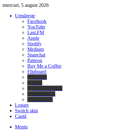
miercuri, 5 august 2026
Urmărește
Facebook
YouTube
Last.FM
Apple
Spotify
Medium
Snapchat
Patreon
Buy Me a Coffee
Flipboard
Deezer
Tidal
Amazon Music
Audiomack
Boomplay
Logare
Switch skin
Caută
Meniu