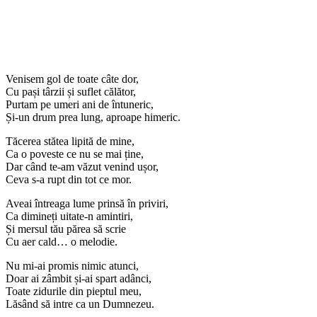
Venisem gol de toate câte dor,
Cu pași târzii și suflet călător,
Purtam pe umeri ani de întuneric,
Și-un drum prea lung, aproape himeric.
Tăcerea stătea lipită de mine,
Ca o poveste ce nu se mai ține,
Dar când te-am văzut venind ușor,
Ceva s-a rupt din tot ce mor.
Aveai întreaga lume prinsă în priviri,
Ca dimineți uitate-n amintiri,
Și mersul tău părea să scrie
Cu aer cald… o melodie.
Nu mi-ai promis nimic atunci,
Doar ai zâmbit și-ai spart adânci,
Toate zidurile din pieptul meu,
Lăsând să intre ca un Dumnezeu.