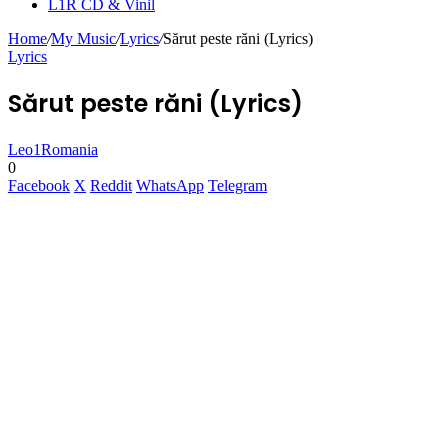
L1R CD & Vinil
Home
/
My Music
/
Lyrics
/
Sărut peste răni (Lyrics)
Lyrics
Sărut peste răni (Lyrics)
Leo1Romania
0
Facebook
X
Reddit
WhatsApp
Telegram