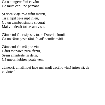
Ca o atingere fără cuvânt
Ce mută cerul pe pământ.
Și dacă viața m-a frânt mereu,
Tu ai lipit ce-a rupt în eu,
Cu un zâmbet simplu și curat
Mai viu decât tot ce-am visat.
Zâmbetul tău risipește, toate Durerile lumii,
Ca un sărut peste răni, în adâncurile mării.
Zâmbetul tău mă ține viu,
Când tot părea prea târziu,
Și-mi amintește, zi de zi,
Că uneori iubirea poate veni.
„Uneori, un zâmbet face mai mult decât o viață întreagă, de
cuvinte.”