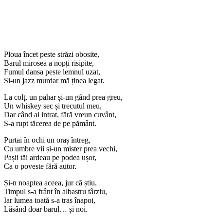
Ploua încet peste străzi obosite,
Barul mirosea a nopți risipite,
Fumul dansa peste lemnul uzat,
Și-un jazz murdar mă ținea legat.
La colț, un pahar și-un gând prea greu,
Un whiskey sec și trecutul meu,
Dar când ai intrat, fără vreun cuvânt,
S-a rupt tăcerea de pe pământ.
Purtai în ochi un oraș întreg,
Cu umbre vii și-un mister prea vechi,
Pașii tăi ardeau pe podea ușor,
Ca o poveste fără autor.
Și-n noaptea aceea, jur că știu,
Timpul s-a frânt în albastru târziu,
Iar lumea toată s-a tras înapoi,
Lăsând doar barul… și noi.