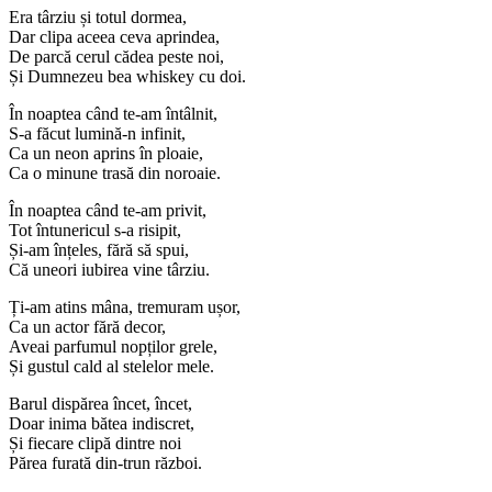
Era târziu și totul dormea,
Dar clipa aceea ceva aprindea,
De parcă cerul cădea peste noi,
Și Dumnezeu bea whiskey cu doi.
În noaptea când te-am întâlnit,
S-a făcut lumină-n infinit,
Ca un neon aprins în ploaie,
Ca o minune trasă din noroaie.
În noaptea când te-am privit,
Tot întunericul s-a risipit,
Și-am înțeles, fără să spui,
Că uneori iubirea vine târziu.
Ți-am atins mâna, tremuram ușor,
Ca un actor fără decor,
Aveai parfumul nopților grele,
Și gustul cald al stelelor mele.
Barul dispărea încet, încet,
Doar inima bătea indiscret,
Și fiecare clipă dintre noi
Părea furată din-trun război.