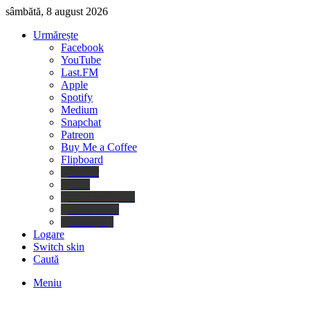
sâmbătă, 8 august 2026
Urmărește
Facebook
YouTube
Last.FM
Apple
Spotify
Medium
Snapchat
Patreon
Buy Me a Coffee
Flipboard
Deezer
Tidal
Amazon Music
Audiomack
Boomplay
Logare
Switch skin
Caută
Meniu