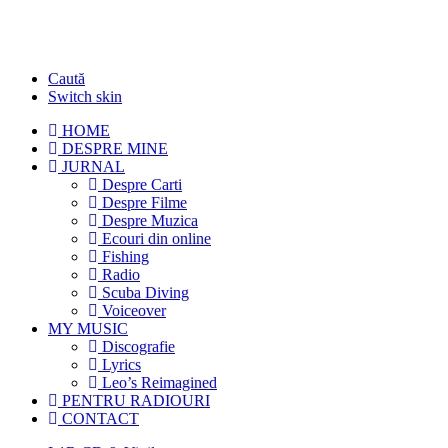
Caută
Switch skin
HOME
DESPRE MINE
JURNAL
Despre Carti
Despre Filme
Despre Muzica
Ecouri din online
Fishing
Radio
Scuba Diving
Voiceover
MY MUSIC
Discografie
Lyrics
Leo’s Reimagined
PENTRU RADIOURI
CONTACT