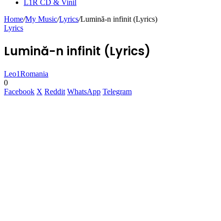
L1R CD & Vinil
Home
/
My Music
/
Lyrics
/
Lumină-n infinit (Lyrics)
Lyrics
Lumină-n infinit (Lyrics)
Leo1Romania
0
Facebook
X
Reddit
WhatsApp
Telegram