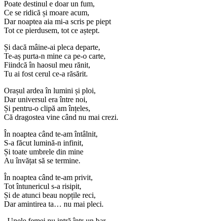
Poate destinul e doar un fum,
Ce se ridică și moare acum,
Dar noaptea aia mi-a scris pe piept
Tot ce pierdusem, tot ce aștept.
Și dacă mâine-ai pleca departe,
Te-aș purta-n mine ca pe-o carte,
Fiindcă în haosul meu rănit,
Tu ai fost cerul ce-a răsărit.
Orașul ardea în lumini și ploi,
Dar universul era între noi,
Și pentru-o clipă am înțeles,
Că dragostea vine când nu mai crezi.
În noaptea când te-am întâlnit,
S-a făcut lumină-n infinit,
Și toate umbrele din mine
Au învățat să se termine.
În noaptea când te-am privit,
Tot întunericul s-a risipit,
Și de atunci beau nopțile reci,
Dar amintirea ta… nu mai pleci.
„Unele femei nu intră într-un bar…