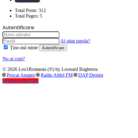
Total Posts:
312
Total Pages:
5
Autentificare
Ai uitat parola?
Ține-mă minte
Autentificare
Nu ai cont?
© 2026 Leo1Romania (℗) by Leonard Bagheera
🌐
Pescar Amator
🌐
Radio Altfel FM
🌐
DAP Design
Back to top button