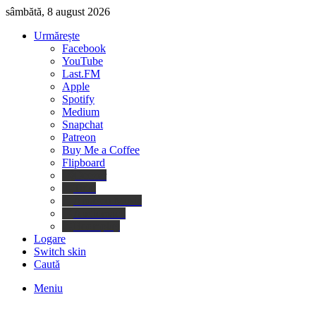
sâmbătă, 8 august 2026
Urmărește
Facebook
YouTube
Last.FM
Apple
Spotify
Medium
Snapchat
Patreon
Buy Me a Coffee
Flipboard
Deezer
Tidal
Amazon Music
Audiomack
Boomplay
Logare
Switch skin
Caută
Meniu