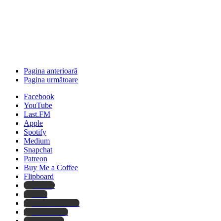
Pagina anterioară
Pagina următoare
Facebook
YouTube
Last.FM
Apple
Spotify
Medium
Snapchat
Patreon
Buy Me a Coffee
Flipboard
Deezer
Tidal
Amazon Music
Audiomack
Boomplay